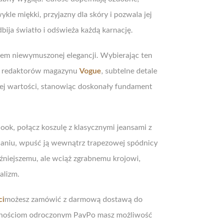
kle miękki, przyjazny dla skóry i pozwala jej
ija światło i odświeża każdą karnację.
em niewymuszonej elegancji. Wybierając ten
ug redaktorów magazynu
Vogue
, subtelne detale
ojej wartości, stanowiąc doskonały fundament
look, połącz koszulę z klasycznymi jeansami z
ydaniu, wpuść ją wewnątrz trapezowej spódnicy
uźniejszemu, ale wciąż zgrabnemu krojowi,
alizm.
ci
możesz zamówić z darmową dostawą do
łatnościom odroczonym PayPo masz możliwość