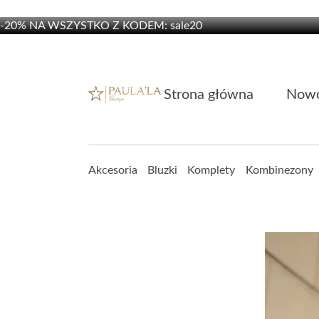
-20% NA WSZYSTKO Z KODEM: sale20
-20% NA WSZYSTKO Z KODEM: sale20
Strona główna
Nowo
Akcesoria
Bluzki
Komplety
Kombinezony