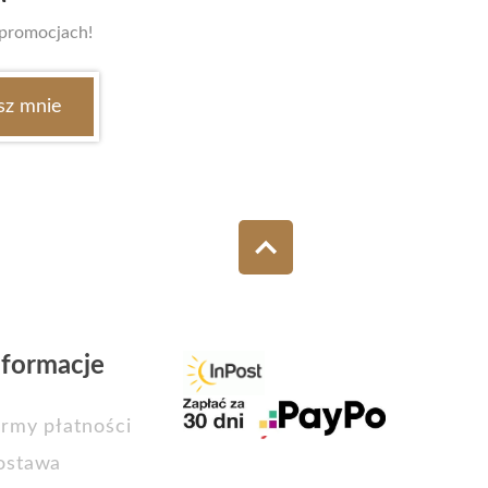
 promocjach!
nformacje
rmy płatności
ostawa