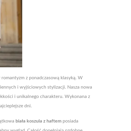
lny romantyzm z ponadczasową klasyką. W
ziennych i wyjściowych stylizacji. Nasza nowa
ekkości i unikalnego charakteru. Wykonana z
cieplejsze dni.
yjątkowa
biała koszula z haftem
posiada
grabny wygląd. Całość dopełniają ozdobne,