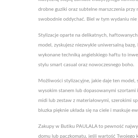
drobne guziki oraz subtelne marszczenia przy m
swobodnie oddychać. Biel w tym wydaniu nie j
Stylizacje oparte na delikatnych, haftowan
model, zyskujesz niezwykle uniwersalną bazę
wykonane techniką angielskiego haftu to inwes
stylu smart casual oraz nowoczesnego boho.
Możliwości stylizacyjne, jakie daje ten model,
wysokim stanem lub dopasowanymi szortami i s
midi lub zestaw z materiałowymi, szerokimi sp
bluzka pięknie układa się na ciele i maskuje 
Zakupy w Butiku PAULALA to pewność najwyżs
domu lub paczkomatu, jeśli wartość Twojego 