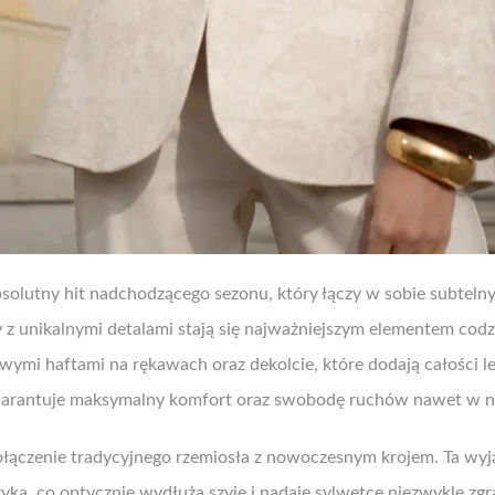
absolutny hit nadchodzącego sezonu, który łączy w sobie subte
y z unikalnymi detalami stają się najważniejszym elementem cod
wymi haftami na rękawach oraz dekolcie, które dodają całości l
rantuje maksymalny komfort oraz swobodę ruchów nawet w naj
ołączenie tradycyjnego rzemiosła z nowoczesnym krojem. Ta w
zyka, co optycznie wydłuża szyję i nadaje sylwetce niezwykle z