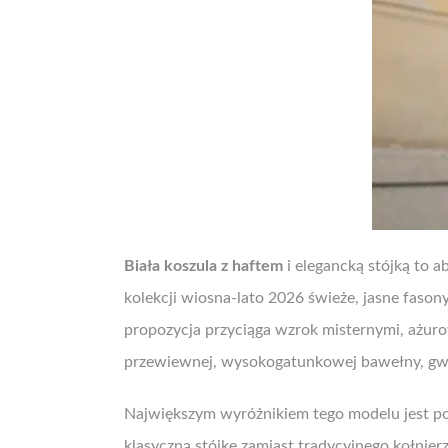
Biała koszula z haftem
i elegancką stójką to 
kolekcji wiosna-lato 2026 świeże, jasne fason
propozycja przyciąga wzrok misternymi, ażuro
przewiewnej, wysokogatunkowej bawełny, gwa
Największym wyróżnikiem tego modelu jest p
klasyczną stójkę zamiast tradycyjnego kołnier