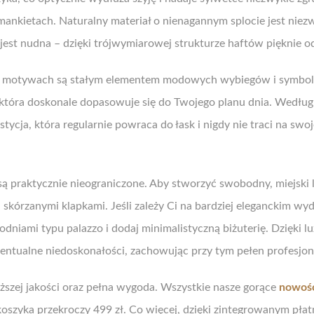
ankietach. Naturalny materiał o nienagannym splocie jest niezwy
est nudna – dzięki trójwymiarowej strukturze haftów pięknie odb
ych motywach są stałym elementem modowych wybiegów i symbol
, która doskonale dopasowuje się do Twojego planu dnia. Wedł
tycja, która regularnie powraca do łask i nigdy nie traci na sw
 są praktycznie nieograniczone. Aby stworzyć swobodny, miejski 
kórzanymi klapkami. Jeśli zależy Ci na bardziej eleganckim w
odniami typu palazzo i dodaj minimalistyczną biżuterię. Dzięki l
ewentualne niedoskonałości, zachowując przy tym pełen profesjon
zej jakości oraz pełna wygoda. Wszystkie nasze gorące
nowoś
koszyka przekroczy 499 zł. Co więcej, dzięki zintegrowanym p