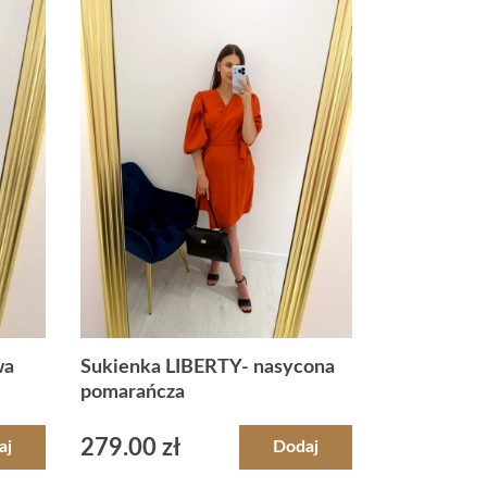
wa
Sukienka LIBERTY- nasycona
pomarańcza
279.00
zł
aj
Dodaj