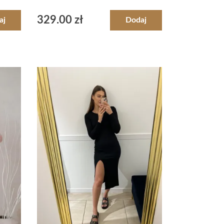
329.00
zł
aj
Dodaj