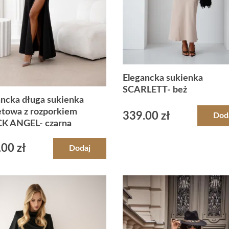
Elegancka sukienka
SCARLETT- beż
ancka długa sukienka
etowa z rozporkiem
339.00
zł
Dod
K ANGEL- czarna
.00
zł
Dodaj