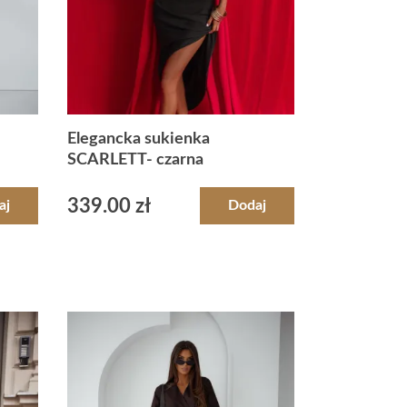
Elegancka sukienka
SCARLETT- czarna
339.00
zł
aj
Dodaj