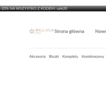
-20% NA WSZYSTKO Z KODEM: sale20
-20% NA WSZYSTKO Z KODEM: sale20
Strona główna
Nowo
Akcesoria
Bluzki
Komplety
Kombinezony
Sukienki