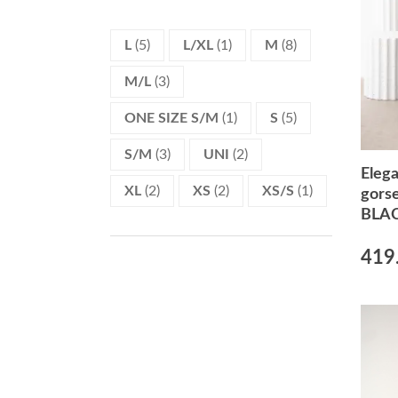
L
(5)
L/XL
(1)
M
(8)
M/L
(3)
ONE SIZE S/M
(1)
S
(5)
S/M
(3)
UNI
(2)
Eleg
XL
(2)
XS
(2)
XS/S
(1)
gors
BLAC
419