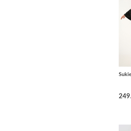
Suki
249