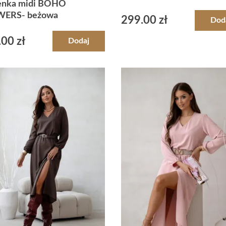
enka midi BOHO
ERS- beżowa
299.00
zł
Dod
.00
zł
Dodaj