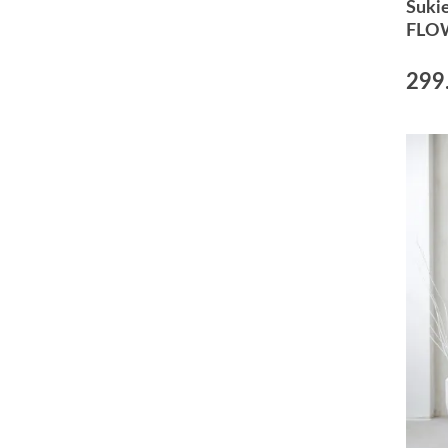
Suki
FLOW
299