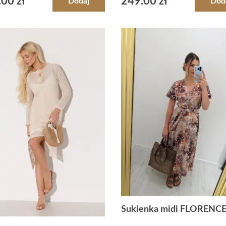
.00
zł
249.00
zł
Dodaj
Dod
Sukienka midi FLORENC