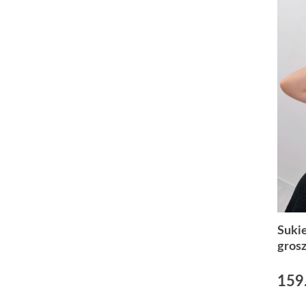
Suki
grosz
159