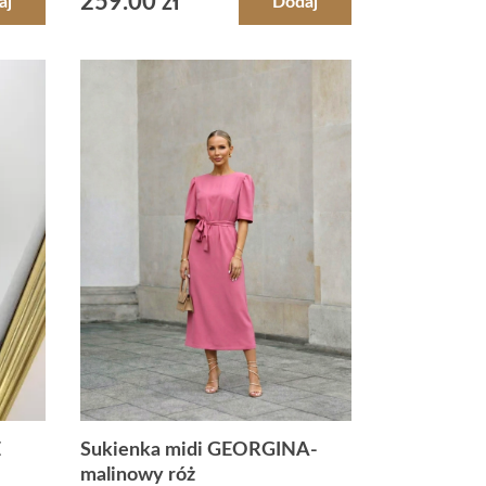
259.00
zł
aj
Dodaj
E
Sukienka midi GEORGINA-
malinowy róż