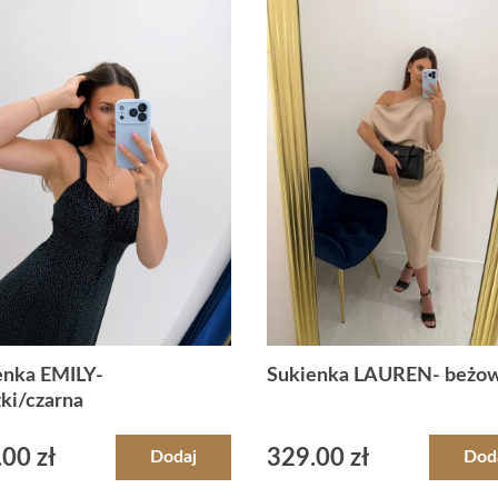
enka EMILY-
Sukienka LAUREN- beżo
ki/czarna
.00
zł
329.00
zł
Dodaj
Dod