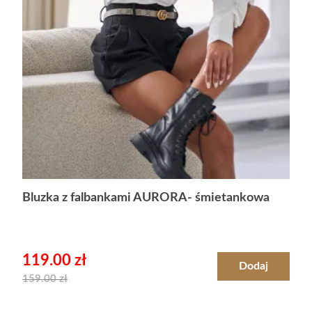
Bluzka z falbankami AURORA- śmietankowa
119.00
zł
Dodaj
159.00
zł