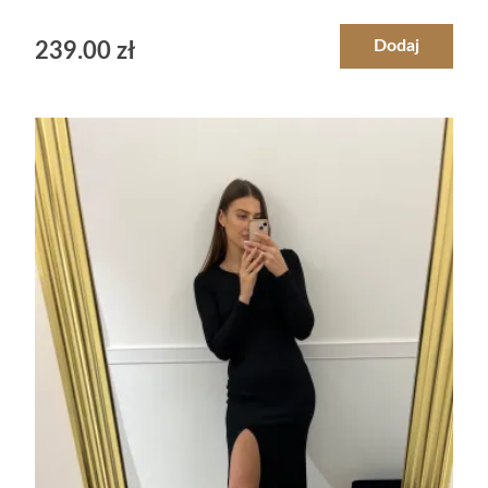
Dodaj
239.00
zł