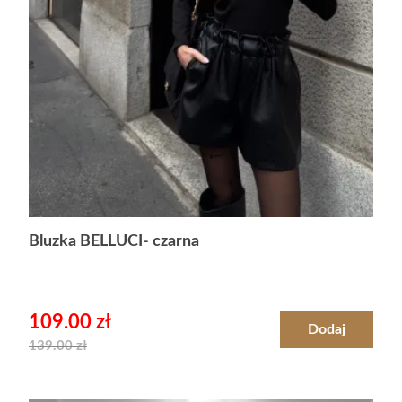
Bluzka BELLUCI- czarna
109.00
zł
Dodaj
139.00
zł