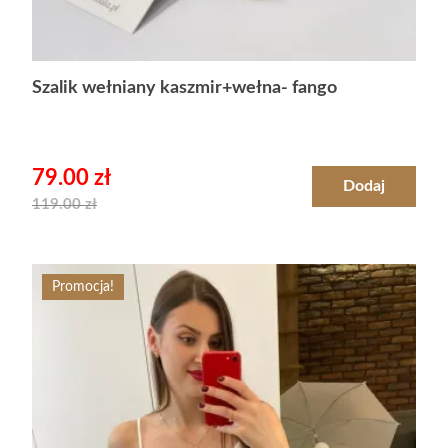
Szalik wełniany kaszmir+wełna- fango
79.00
zł
Dodaj
119.00
zł
Promocja!