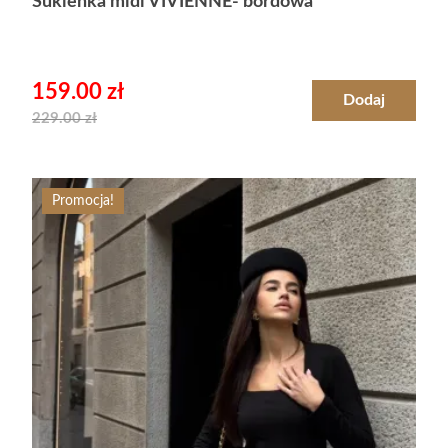
Sukienka midi VIVIENNE- bordowa
159.00
zł
Dodaj
229.00
zł
Promocja!